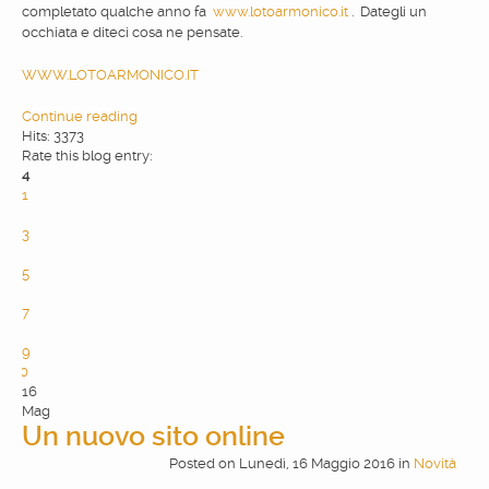
completato qualche anno fa
www.lotoarmonico.it
. Dategli un
occhiata e diteci cosa ne pensate.
WEBDESIGN
WWW.LOTOARMONICO.IT
BLOG & NEWS
Continue reading
Hits: 3373
Rate this blog entry:
SERVICES
4
1
2
3
CLIENTS
4
5
6
PRIVACY
7
8
9
10
CONTATTI
16
Mag
Un nuovo sito online
Posted
on
Lunedì, 16 Maggio 2016
in
Novità