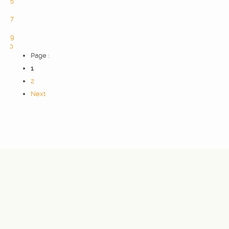
5
6
7
8
9
10
Page :
1
2
Next
2016 @2Picture