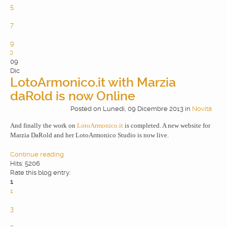
5
6
7
8
9
10
09
Dic
LotoArmonico.it with Marzia
daRold is now Online
Posted
on
Lunedì, 09 Dicembre 2013
in
Novità
And finally the work on
LotoArmonico.it
is completed. A new website for
Marzia DaRold and her LotoArmonico Studio is now live.
Continue reading
Hits: 5206
Rate this blog entry:
1
1
2
3
4