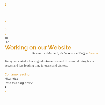
3
4
5
6
7
8
9
10
10
Dic
Working on our Website
Posted
on
Martedì, 10 Dicembre 2013
in
Novità
Today we started a few upgrades to our site and this should bring faster
access and less loading time for users and visitors.
Continue reading
Hits: 3612
Rate this blog entry:
1
1
2
3
4