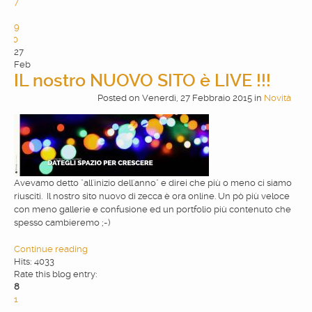
7
8
9
10
27
Feb
IL nostro NUOVO SITO è LIVE !!!
Posted
on
Venerdì, 27 Febbraio 2015
in
Novità
Avevamo detto "all'inizio dell'anno" e direi che più o meno ci siamo
riusciti. Il nostro sito nuovo di zecca è ora online. Un pò più veloce
con meno gallerie e confusione ed un portfolio più contenuto che
spesso cambieremo ;-)
Continue reading
Hits: 4033
Rate this blog entry:
8
1
2