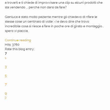
a trovarti e ti chiede di improvvisare una clip su alcuni prodotti che
sta vendendo .... perchè non darsi da fare?
WEBDESIGN
Gianluca è stato molto paziente mentre gli chiedevo di rifare le
stesse cose un centinaio di volte :-) e devo dire che trovo
BLOG & NEWS
incredibile cosa si riesce a fare in poche ore di girato e montaggio...
spero vi piaccia.
SERVICES
Continue reading
Hits: 3780
Rate this blog entry:
7
CLIENTS
1
2
3
PRIVACY
4
5
6
7
CONTATTI
8
9
10