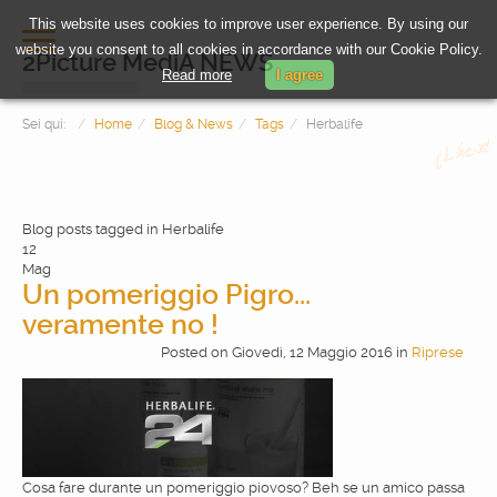
This website uses cookies to improve user experience. By using our
website you consent to all cookies in accordance with our Cookie Policy.
2Picture MediA NEWS
Read more
I agree
Sei qui:
Home
Blog & News
Tags
Herbalife
Blog posts tagged in Herbalife
12
Mag
Un pomeriggio Pigro...
veramente no !
HOME
Posted
on
Giovedì, 12 Maggio 2016
in
Riprese
PHOTOGRAPHY
VIDEOMAKING
Cosa fare durante un pomeriggio piovoso? Beh se un amico passa