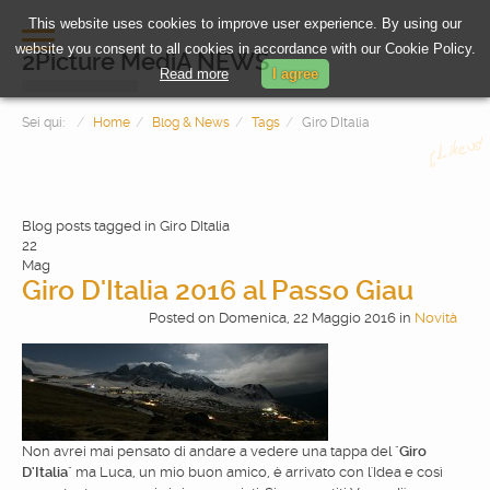
This website uses cookies to improve user experience. By using our
website you consent to all cookies in accordance with our Cookie Policy.
2Picture MediA NEWS
Read more
I agree
Sei qui:
Home
Blog & News
Tags
Giro DItalia
Blog posts tagged in Giro DItalia
22
Mag
Giro D'Italia 2016 al Passo Giau
Posted
on
Domenica, 22 Maggio 2016
in
Novità
HOME
PHOTOGRAPHY
Non avrei mai pensato di andare a vedere una tappa del "
Giro
VIDEOMAKING
D'Italia
" ma Luca, un mio buon amico, è arrivato con l'Idea e così