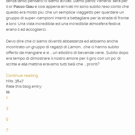
senza tanto pensarci ci siamo avviati. Siamo partiti Venerdi' sera per
il or
Passo Giau
e così appena arrivati mi sono subito reso conto che
WEBDESIGN
questo era molto piu' che un semplice viaggetto per quardare un
gruppo di super-campioni intenti a battagliare per la strada di fronte
a loro. Una vista incredibile ed una incredibile atmosfera festiva
BLOG & NEWS
erano li ad accoglierci.
Devo dire che ci siamo divertiti abbastanza ed abbiamo anche
incontrato un gruppo di ragazzi di Lamon... che ci hanno subito
SERVICES
offerto da mangiare e si ... un ettolitro di bevande varie.. Subito dopo
era tempo di dimostrare il nostro amore per il giro con un po' di
scritte e alla mattina eravamo tutti belli che ... pronti?
CLIENTS
Continue reading
Hits: 3847
PRIVACY
Rate this blog entry:
11
1
2
CONTATTI
3
4
5
6
7