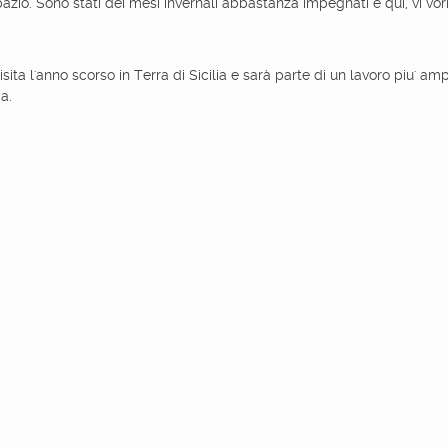
pazio. Sono stati dei mesi invernali abbastanza impegnati e qui, vi 
visita l'anno scorso in Terra di Sicilia e sarà parte di un lavoro piu' 
ma.