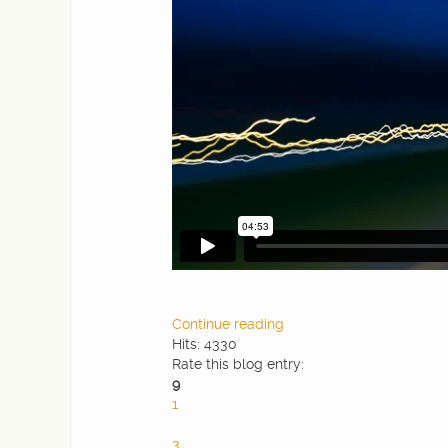
Continue reading
Hits: 4330
Rate this blog entry:
9
1
2
3