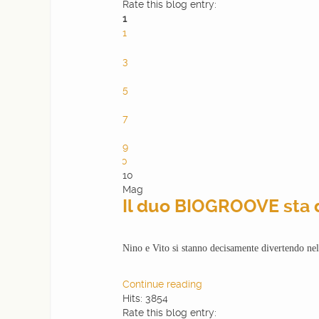
Rate this blog entry:
1
1
2
3
4
5
6
7
8
9
10
10
Mag
Il duo BIOGROOVE sta 
Nino e Vito si stanno decisamente divertendo nel
Continue reading
Hits: 3854
Rate this blog entry: