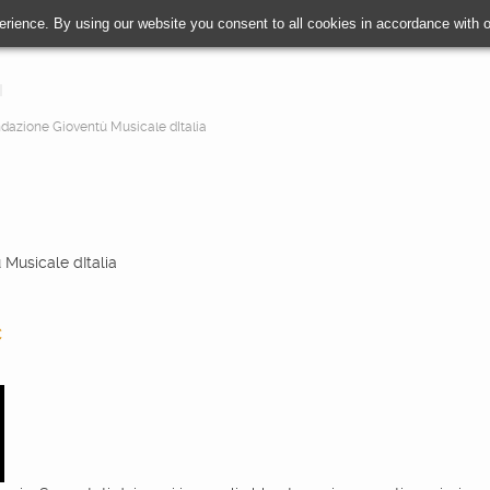
erience. By using our website you consent to all cookies in accordance with
dazione Gioventù Musicale dItalia
Musicale dItalia
c