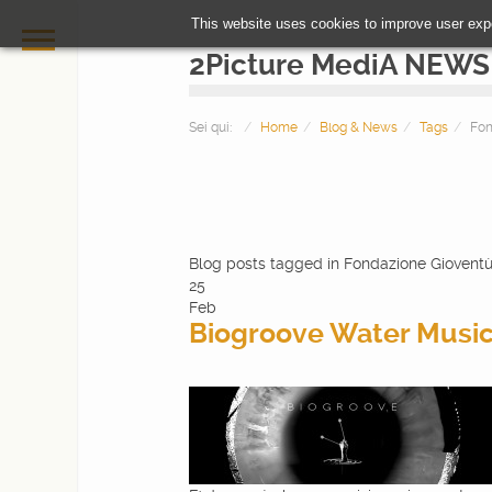
This website uses cookies to improve user exp
2Picture MediA NEWS
Sei qui:
Home
Blog & News
Tags
Fon
Blog posts tagged in Fondazione Gioventù 
25
Feb
Biogroove Water Musi
HOME
PHOTOGRAPHY
VIDEOMAKING