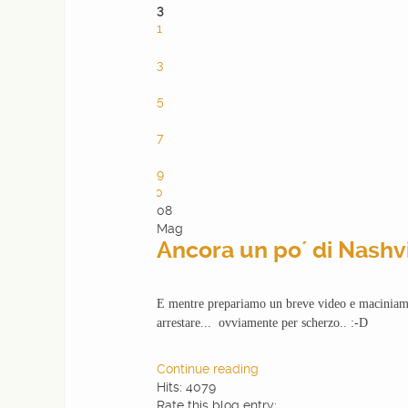
3
1
2
3
4
5
6
7
8
9
10
08
Mag
Ancora un po´ di Nashvi
E mentre prepariamo un breve video e maciniamo
arrestare... ovviamente per scherzo.. :-D
Continue reading
Hits: 4079
Rate this blog entry: