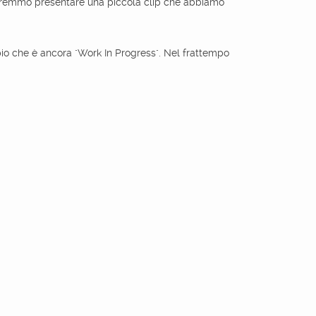
vorremmo presentare una piccola clip che abbiamo
ampio che è ancora "Work In Progress". Nel frattempo