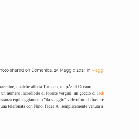
hoto shared
on
Domenica, 25 Maggio 2014
in
Viaggi
 macchine, qualche allerta Tornado, un pÃ² di Oceano
i, un numero incredibile di foreste vergini, un goccio di
Jack
astanza equipaggiamento "da viaggio" video/foto da bastare
e una telefonata con Nino, l'idea Ã¨ semplicemente venuta a