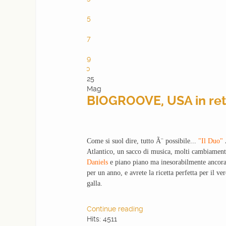
4
5
6
7
8
9
10
25
Mag
BIOGROOVE, USA in ret
Come si suol dire, tutto Ã¨ possibile...
"Il Duo"
Ã
Atlantico, un sacco di musica, molti cambiamenti 
Daniels
e piano piano ma inesorabilmente ancora
per un anno, e avrete la ricetta perfetta per il ve
galla.
Continue reading
Hits: 4511