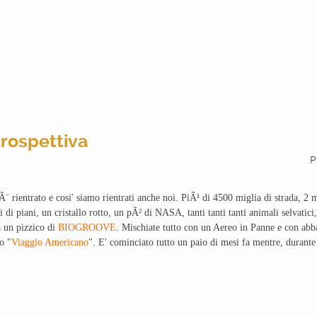
rospettiva
P
¨ rientrato e cosi' siamo rientrati anche noi. PiÃ¹ di 4500 miglia di strada, 2
di piani, un cristallo rotto, un pÃ² di NASA, tanti tanti tanti animali selvatic
 un pizzico di
BIOGROOVE
. Mischiate tutto con un Aereo in Panne e con abb
ro "
Viaggio Americano
". E' cominciato tutto un paio di mesi fa mentre, durant