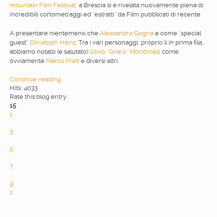
mountain Film Festival"
a Brescia si è rivelata nuovamente piena di
incredibili cortometraggi ed "estratti" da Film pubblicati di recente.
WEBDESIGN
A presentare nientemeno che
Alessandro Gogna
e come "special
guest"
Christoph Hainz.
Tra i vari personaggi, proprio li in prima fila,
BLOG & NEWS
abbiamo notato (e salutato)
Silvio "Gnaro" Mondinelli
come
ovviamente
Marco Preti
e diversi altri.
SERVICES
Continue reading
Hits: 4033
Rate this blog entry:
15
CLIENTS
1
2
3
PRIVACY
4
5
6
7
CONTATTI
8
9
10