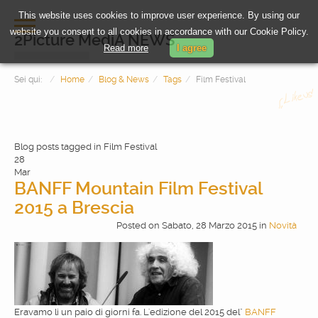
This website uses cookies to improve user experience. By using our
website you consent to all cookies in accordance with our Cookie Policy.
2Picture MediA NEWS
Read more
I agree
Sei qui:
Home
Blog & News
Tags
Film Festival
Blog posts tagged in Film Festival
28
Mar
BANFF Mountain Film Festival
2015 a Brescia
HOME
Posted
on
Sabato, 28 Marzo 2015
in
Novità
PHOTOGRAPHY
VIDEOMAKING
Eravamo li un paio di giorni fa. L'edizione del 2015 del"
BANFF