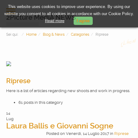
This website uses cookies to improve user experience. By using our
website you consent to all cookies in accordance with our Cookie Policy.
2Picture MediA NEWS
Read more
I agree
Sei qui:
Home
Blog & News
Categories
Riprese
Riprese
Here is a list of articles regarding new shoots and work in progress.
HOME
61 posts in this category
PHOTOGRAPHY
14
Lug
Laura Ballis e Giovanni Sogne
VIDEOMAKING
Posted
on
Venerdì, 14 Luglio 2017
in
Riprese