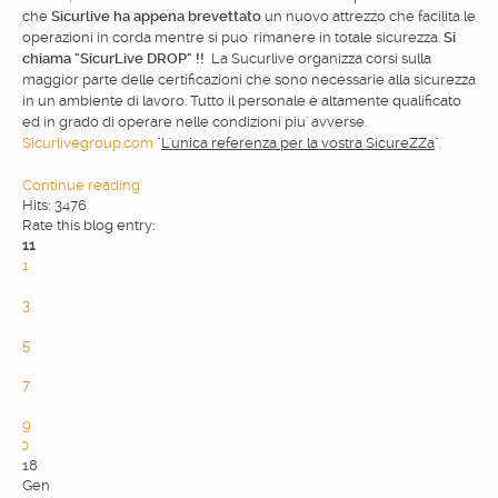
che
Sicurlive ha appena brevettato
un nuovo attrezzo che facilita le
operazioni in corda mentre si puo' rimanere in totale sicurezza.
Si
chiama "SicurLive DROP" !!
La Sucurlive organizza corsi sulla
maggior parte delle certificazioni che sono necessarie alla sicurezza
in un ambiente di lavoro. Tutto il personale è altamente qualificato
ed in grado di operare nelle condizioni piu' avverse.
Sicurlivegroup.com
"
L'unica referenza per la vostra SicureZZa
".
Continue reading
Hits: 3476
Rate this blog entry:
11
1
2
3
4
5
6
7
8
9
10
18
Gen