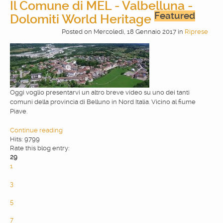
Il Comune di MEL - Valbelluna -
Featured
Dolomiti World Heritage
Posted
on
Mercoledì, 18 Gennaio 2017
in
Riprese
Oggi voglio presentarvi un altro breve video su uno dei tanti
comuni della provincia di Belluno in Nord Italia. Vicino al fiume
Piave.
Continue reading
Hits: 9799
Rate this blog entry:
29
1
2
3
4
5
6
7