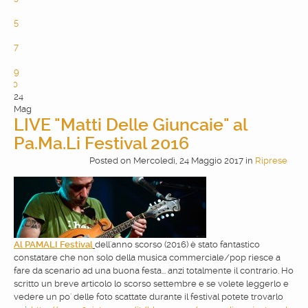
4
5
6
7
8
9
10
24
Mag
LIVE "Matti Delle Giuncaie" al
Pa.Ma.Li Festival 2016
Posted
on
Mercoledì, 24 Maggio 2017
in
Riprese
Al PAMALI Festival
dell'anno scorso (2016) è stato fantastico
constatare che non solo della musica commerciale/pop riesce a
fare da scenario ad una buona festa... anzi totalmente il contrario. Ho
scritto un breve articolo lo scorso settembre e se volete leggerlo e
vedere un po' delle foto scattate durante il festival potete trovarlo