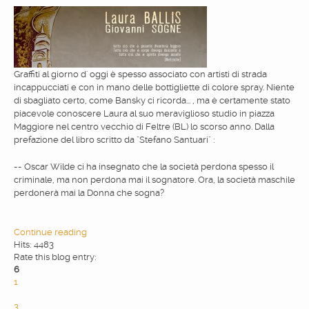
WEBDESIGN
BLOG & NEWS
Graffiti al giorno d' oggi è spesso associato con artisti di strada
incappucciati e con in mano delle bottigliette di colore spray. Niente
di sbagliato certo, come Bansky ci ricorda... , ma è certamente stato
SERVICES
piacevole conoscere Laura al suo meraviglioso studio in piazza
Maggiore nel centro vecchio di Feltre (BL) lo scorso anno. Dalla
prefazione del libro scritto da "Stefano Santuari" :
CLIENTS
-- Oscar Wilde ci ha insegnato che la società perdona spesso il
criminale, ma non perdona mai il sognatore. Ora, la società maschile
perdonerà mai la Donna che sogna?
PRIVACY
Continue reading
CONTATTI
Hits: 4483
Rate this blog entry:
6
1
2
3