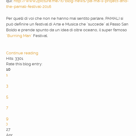
qui:
http://www.2picture.me/it/blog-news/pa-ma-li-project-and-
the-pamali-festival-2016
Per quelli di voi che non ne hanno mai sentito parlare, PAMALI si
può definire un festival di Arte e Musica che "succede" al Passo San
Boldo e prende spunto da un idea di oltre oceano, il super famoso
"Burning Man"
Festival.
Continue reading
Hits: 3301
Rate this blog entry:
10
1
2
3
4
5
6
7
8
9
10
27
Apr