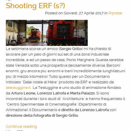
Shooting ERF (s?)
Posted
on
Giovedì, 27 Aprile 2017
in
Riprese
La settimana scorsa un amico (
Sergio Grillo
) mi ha chiesto di
lavorare per un paio di giorni sul set di una zona industriale
incredibile, e ad un passo da casa, Porto Marghera. Questa sarebbe
stata Venezia sotto una prospettiva decisamente diversa. Barconi
enormi, gru ancora piu' enormi e treni incredibilmente lunghi(alcuni
piu' di mezzo kilometro). Tutto questo per un Documentario
intitolato "Dalle rotaie al Mare" prodotto da ERF e realizzato da
latestuggine.it
. La Testuggine è uno studio di animazione fondato
da
Arturo Leone, Lorenzo Latrofa e Marta Palazzo
. Si sono
incontrati durante i loro studi di "Architettura" e hanno frequentato il
"Centro Sperimentale di Cinematografia" (Dipartimento di
Animazione). Il Documentario è
diretto da Lorenzo Latrofa
con
direzione della fotografia di Sergio Grillo
.
Continue reading