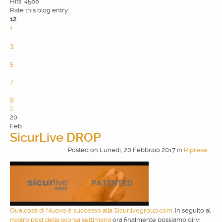
Hits: 4588
Rate this blog entry:
12
1
2
3
4
5
6
7
8
9
10
20
Feb
SicurLive DROP
Posted
on
Lunedì, 20 Febbraio 2017
in
Riprese
Qualcosa di Nuovo è successo alla Sicurlivegroup.com
. In seguito al
nostro post della scorsa settimana
ora finalmente possiamo dirvi