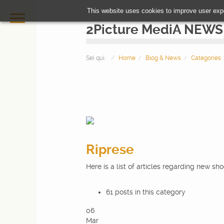
This website uses cookies to improve user exp
2Picture MediA NEWS
Sei qui:
Home
Blog & News
Categories
Riprese
HOME
Here is a list of articles regarding new sh
PHOTOGRAPHY
61 posts in this category
06
VIDEOMAKING
Mar