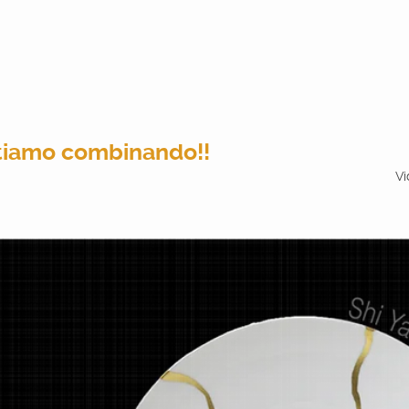
stiamo combinando!!
Vi