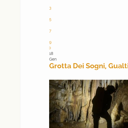
2
3
4
5
6
7
8
9
10
18
Gen
Grotta Dei Sogni, Gualt