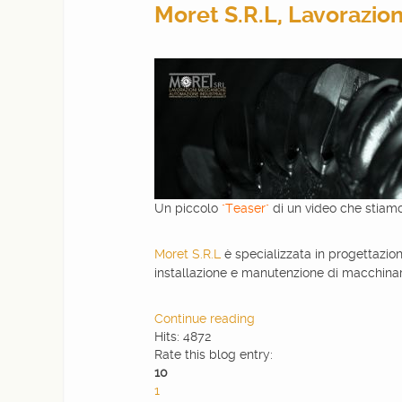
Moret S.R.L, Lavorazio
WEBDESIGN
BLOG & NEWS
SERVICES
CLIENTS
Un piccolo
"Teaser"
di un video che stiamo
Moret S.R.L
è specializzata in progettazion
PRIVACY
installazione e manutenzione di macchinari
CONTATTI
Continue reading
Hits: 4872
Rate this blog entry:
10
1