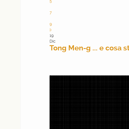
5
6
7
8
9
10
19
Dic
Tong Men-g ... e cosa 