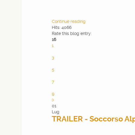
Continue reading
Hits: 4066
Rate this blog entry:
16
1
2
3
4
5
6
7
8
9
10
01
Lug
TRAILER - Soccorso Alp