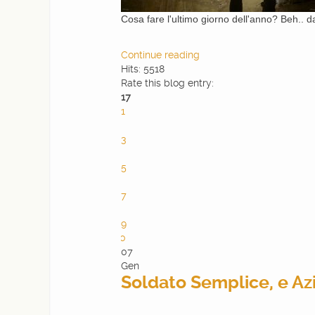
Cosa fare l'ultimo giorno dell'anno? Beh.. da
Continue reading
Hits: 5518
Rate this blog entry:
17
1
2
3
4
5
6
7
8
9
10
07
Gen
Soldato Semplice, e Azi