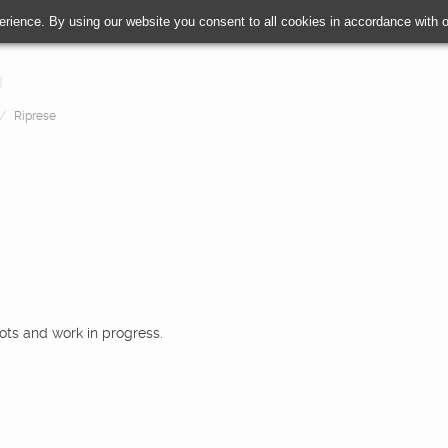
erience. By using our website you consent to all cookies in accordance with
Riprese
oots and work in progress.