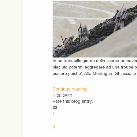
In un tranquillo giorno della scorsa primave
piaciuto potermi aggregare ad una troupe pe
piacere poiche', Alta Montagna, Ghiacciai e 
Continue reading
Hits: 6559
Rate this blog entry:
22
1
2
3
4