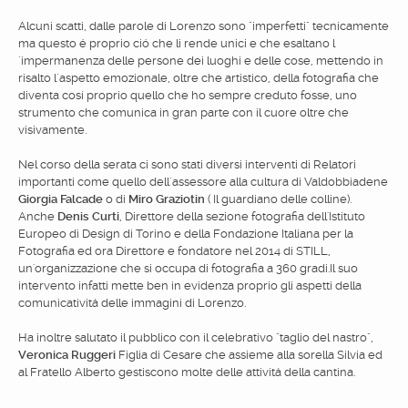
Alcuni scatti, dalle parole di Lorenzo sono "imperfetti" tecnicamente
ma questo é proprio ció che li rende unici e che esaltano l
´impermanenza delle persone dei luoghi e delle cose, mettendo in
risalto l´aspetto emozionale, oltre che artistico, della fotografia che
diventa cosí proprio quello che ho sempre creduto fosse, uno
strumento che comunica in gran parte con il cuore oltre che
visivamente.
Nel corso della serata ci sono stati diversi interventi di Relatori
importanti come quello dell´assessore alla cultura di Valdobbiadene
Giorgia Falcade
o di
Miro Graziotin
( Il guardiano delle colline).
Anche
Denis Curti
, Direttore della sezione fotografia dell'Istituto
Europeo di Design di Torino e della Fondazione Italiana per la
Fotografia ed ora Direttore e fondatore nel 2014 di STILL,
un'organizzazione che si occupa di fotografia a 360 gradi.Il suo
intervento infatti mette ben in evidenza proprio gli aspetti della
comunicativitá delle immagini di Lorenzo.
Ha inoltre salutato il pubblico con il celebrativo "taglio del nastro",
Veronica Ruggeri
Figlia di Cesare che assieme alla sorella Silvia ed
al Fratello Alberto gestiscono molte delle attivitá della cantina.