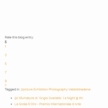
Rate this blog entry:
5
1
2
3
4
5
6
7
8
9
10
Tagged in:
2picture
Exhibition
Photography
Valdobbiadene
50 Sfumature di "Grigio Scarlatto" | a Night @ IM...
La Grolla D´Oro - Premio Internazionale d´Arte