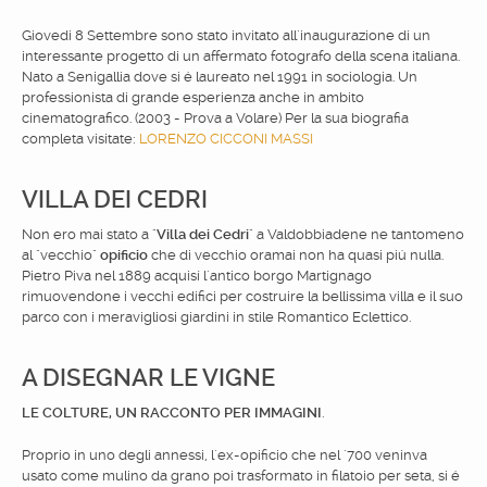
Giovedi 8 Settembre sono stato invitato all´inaugurazione di un
interessante progetto di un affermato fotografo della scena italiana.
Nato a Senigallia dove si é laureato nel 1991 in sociologia. Un
professionista di grande esperienza anche in ambito
cinematografico. (2003 - Prova a Volare) Per la sua biografia
completa visitate:
LORENZO CICCONI MASSI
VILLA DEI CEDRI
Non ero mai stato a "
Villa dei Cedri
" a Valdobbiadene ne tantomeno
al "vecchio"
opificio
che di vecchio oramai non ha quasi piú nulla.
Pietro Piva nel 1889 acquisí l´antico borgo Martignago
rimuovendone i vecchi edifici per costruire la bellissima villa e il suo
parco con i meravigliosi giardini in stile Romantico Eclettico.
A DISEGNAR LE VIGNE
LE COLTURE, UN RACCONTO PER IMMAGINI
.
Proprio in uno degli annessi, l´ex-opificio che nel ´700 veninva
usato come mulino da grano poi trasformato in filatoio per seta, si é