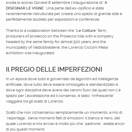
svolta lo scorso Giovedí 8 settembre l´inaugurazione di "
A
DISEGNAR LE VIGNE
". Una parte dell´ex-opificio é stata
recentemente ristrutturata per creare uno spazio di grande stile e
perfettamente studiato per esposizioni e conferenze.
Thanks to a collaboration between the "
Le Colture
" farm,
producers of prosecco on the Prosecco hills with a company
headed by the same family for almost 500 years, and the
municipality of Valdobbiadene, the Lorenzo Cicconi Massi
exhibition was inaugurated.
Il PREGIO DELLE IMPERFEZIONI
In un epoca dove tutto é goivernato da algoritmi ed intelligenza
artificiale, dove tutto deve essere omologato e standardizzato e
dove ogni disciplina deve avere dei canoni fuori dai quali non c´é
spazio per l´accettazione ed il consenso, é stato "rinfrescante"
viaggiare tra gli scatti di Lorenzo.
Scatti che non richiamanoo semplicemente un momento, a mó di
"reportage", bensí momenti fatti di emozioni. Il bianco e nero, del
quale Lorenzo a mio avviso é molto piú che "padrone", esalta ancor
di piú questi momenti.