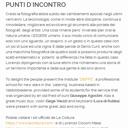
PUNTI D´INCONTRO
Credo la fotografia abbia subito dei cambiamenti epocali negli ultimi
vent´anni. La teconologia, come in molte altre discipline, continua a
rimodellare, migliorare ed evolvere gli strumenti alla portata dei
fotografi, degli artisti. Una cosa rimane pero´ invariata (per ora) la
natura umana, l´ESSERE umano, il suo modo unico di comunicare
solo con uno sguardo, un sospiro, o un gesto o in questo caso con
un po´di luce ed una vigna. E dalle parole di Denis Curti, anche con
una macchina fotografica da quattro soldi si possono produrre degli
scatti emblematici e "potenti" la differenza l´ha fatta in questo caso
Lorenzo dipingendo con la luce attimi che richiamano una storia di
un territorio importante e della sua gente e del loro lavoro.
To delight the people present the Institute "
DIEFFE
", a professional
school for new stars in the "catering" business based in
Valdobbiadene, provided some of its students for the service that
was organized by an old fried of ours
Giuseppe Agostini
. Also a
great music duo, violin (
Gege Viezzi
) and keyboard (
Luca di Rubba
)
were present with some great Jazz and swing.
Potete visitare i siti ufficiali de Le Colture
https://www.lecolture.com/
e di Lorenzo Cicconi Massi