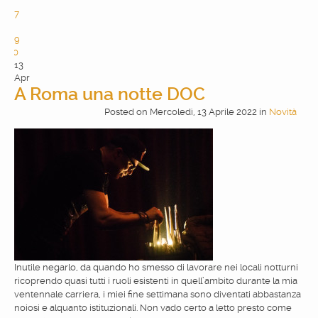
6
7
8
9
10
13
Apr
A Roma una notte DOC
Posted
on
Mercoledì, 13 Aprile 2022
in
Novità
Inutile negarlo, da quando ho smesso di lavorare nei locali notturni
ricoprendo quasi tutti i ruoli esistenti in quell’ambito durante la mia
ventennale carriera, i miei fine settimana sono diventati abbastanza
noiosi e alquanto istituzionali. Non vado certo a letto presto come