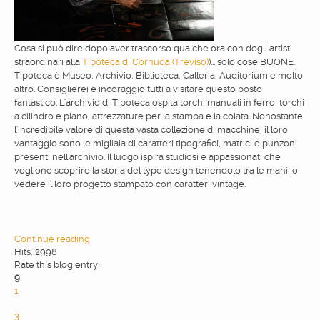
Cosa si può dire dopo aver trascorso qualche ora con degli artisti
straordinari alla
Tipoteca di Cornuda (Treviso)
)... solo cose BUONE.
Tipoteca è Museo, Archivio, Biblioteca, Galleria, Auditorium e molto
altro. Consiglierei e incoraggio tutti a visitare questo posto
fantastico. L'archivio di Tipoteca ospita torchi manuali in ferro, torchi
a cilindro e piano, attrezzature per la stampa e la colata. Nonostante
l'incredibile valore di questa vasta collezione di macchine, il loro
vantaggio sono le migliaia di caratteri tipografici, matrici e punzoni
presenti nell'archivio. Il luogo ispira studiosi e appassionati che
vogliono scoprire la storia del type design tenendolo tra le mani, o
vedere il loro progetto stampato con caratteri vintage.
Continue reading
Hits: 2998
Rate this blog entry:
9
1
2
3