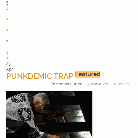
5
1
2
3
4
5
6
7
8
9
10
25
Apr
Featured
PUNKDEMIC TRAP
Posted
on
Lunedì, 25 Aprile 2022
in
Novità