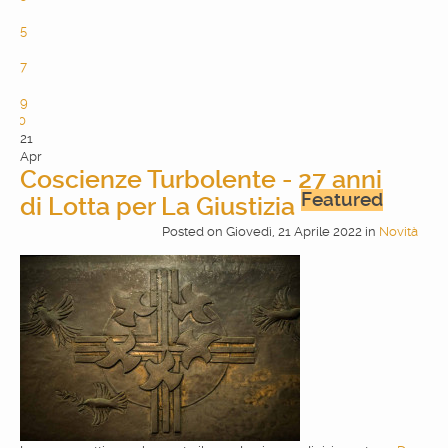
4
5
6
7
8
9
10
21
Apr
Coscienze Turbolente - 27 anni
Featured
di Lotta per La Giustizia
Posted
on
Giovedì, 21 Aprile 2022
in
Novità