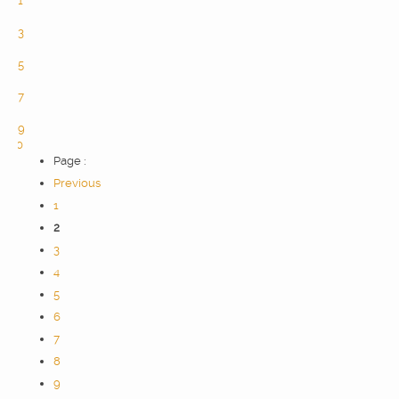
1
2
3
4
5
6
7
8
9
10
Page :
Previous
1
2
3
4
5
6
7
8
9