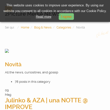
This website uses cookies to improve user experience. By using our
website you consent to all cookies in accordance with our Cookie Policy.
2Picture MediA NEWS
Read more
I agree
Sei qui:
Home
Blog & News
Categories
Novità
Novità
All the news, curiositires, and gossip
HOME
78 posts in this category
PHOTOGRAPHY
09
Mag
Julinko & AZA | una NOTTE @
VIDEOMAKING
IMPROVE