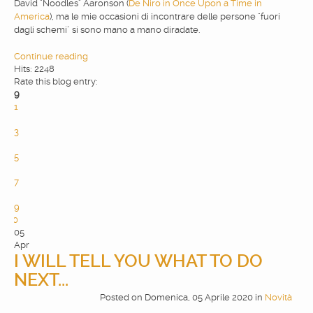
David "Noodles" Aaronson (
De Niro in Once Upon a Time in
America
), ma le mie occasioni di incontrare delle persone "fuori
dagli schemi" si sono mano a mano diradate.
Continue reading
Hits: 2248
Rate this blog entry:
9
1
2
3
4
5
6
7
8
9
10
05
Apr
I WILL TELL YOU WHAT TO DO
NEXT...
Posted
on
Domenica, 05 Aprile 2020
in
Novità