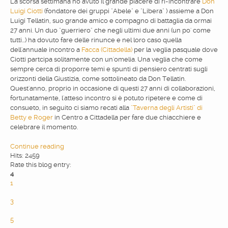
La scorsa settimana ho avuto il grande piacere di ri-incontrare
Don
Luigi Ciotti
(fondatore dei gruppi "Abele" e "Libera" ) assieme a Don
Luigi Tellatin, suo grande amico e compagno di battaglia da ormai
27 anni. Un duo "guerriero" che negli ultimi due anni (un po' come
tutti...) ha dovuto fare delle rinunce e nel loro caso quella
dell'annuale incontro a
Facca (Cittadella)
per la veglia pasquale dove
Ciotti partcipa solitamente con un'omelia. Una veglia che come
sempre cerca di proporre temi e spunti di pensiero centrati sugli
orizzonti della Giustizia, come sottolineato da Don Tellatin.
Quest'anno, proprio in occasione di questi 27 anni di collaborazioni,
fortunatamente, l'atteso incontro si è potuto ripetere e come di
consueto, in seguito ci siamo recati alla
"Taverna degli Artisti" di
Betty e Roger
in Centro a Cittadella per fare due chiacchiere e
celebrare il momento.
Continue reading
Hits: 2459
Rate this blog entry:
4
1
2
3
4
5