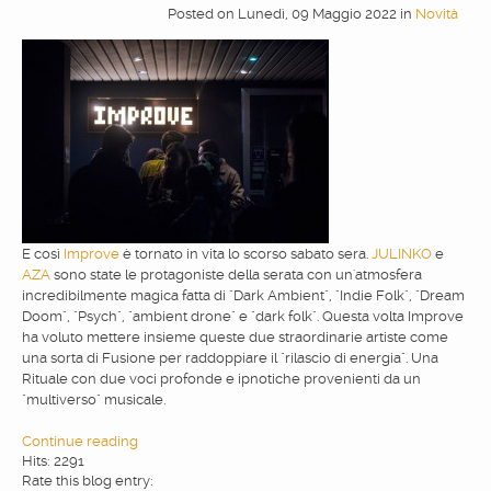
Posted
on
Lunedì, 09 Maggio 2022
in
Novità
WEBDESIGN
BLOG & NEWS
SERVICES
CLIENTS
E così
Improve
è tornato in vita lo scorso sabato sera.
JULINKO
e
AZA
sono state le protagoniste della serata con un'atmosfera
incredibilmente magica fatta di "Dark Ambient", "Indie Folk", "Dream
PRIVACY
Doom", "Psych", "ambient drone" e "dark folk". Questa volta Improve
ha voluto mettere insieme queste due straordinarie artiste come
una sorta di Fusione per raddoppiare il "rilascio di energia". Una
CONTATTI
Rituale con due voci profonde e ipnotiche provenienti da un
"multiverso" musicale.
Continue reading
Hits: 2291
Rate this blog entry: